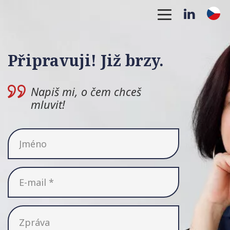
Úvod
Linked I
Připravuji! Již brzy.
O mně
Napiš mi, o čem chceš
Podkasty
mluvit!
Témata
Kontakt